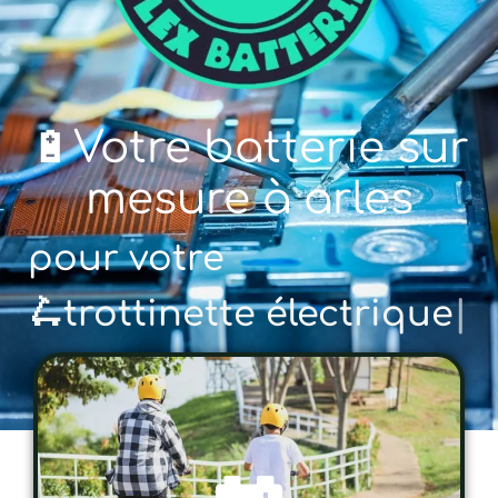
🔋Votre batterie sur
mesure à arles
pour votre
🚲 vé