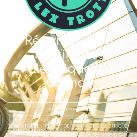
Réparation de
Trottinettes
Électriques à
Colmar
NOUS CONTACTER
RÉPARATION, ENTRETIENT DE TROTTINETTE ÉLECTRIQUE
AU ALENTOUR DE COLMAR