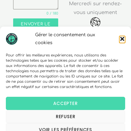
Mercredi sur rendez-
vous uniquement
0 / 180
ENVOYER LE
MESSAGE
Gérer le consentement aux
Adresse
cookies
30 rue Edouard Richard
Pour offrir les meilleures expériences, nous utilisons des
technologies telles que les cookies pour stocker et/ou accéder
68000 Colmar
aux informations des appareils. Le fait de consentir à ces
technologies nous permettra de traiter des données telles que le
comportement de navigation ou les ID uniques sur ce site. Le fait
de ne pas consentir ou de retirer son consentement peut avoir
un effet négatif sur certaines caractéristiques et fonctions.
Téléphone
06 10 15 90 23
ACCEPTER
REFUSER
Copyright © 2026 FlexTrott.
Mentions Légales
VOIR LES PRÉFÉRENCES