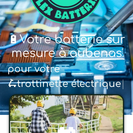
🔋Votre batterie sur
mesure à aubenas
pour votre
🚲 vélo