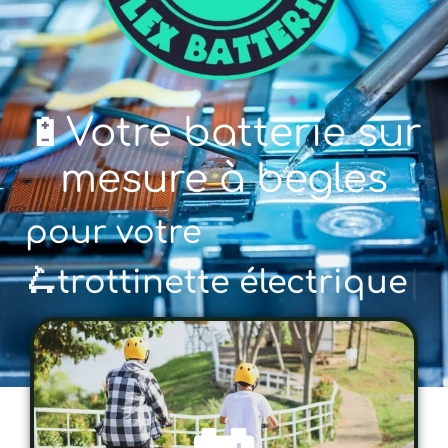
🔋Votre batterie sur
mesure à begles
pour votre
🚲 v