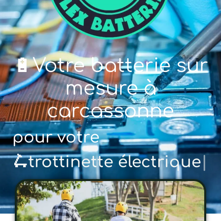
🔋Votre batterie sur
mesure à
carcassonne
pour votre
🚲 vél