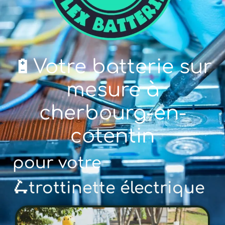
🔋Votre batterie sur
mesure à
cherbourg-en-
cotentin
pour votre
🚲 v