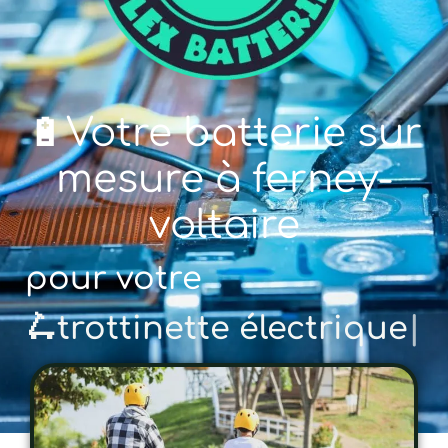
🔋Votre batterie sur
mesure à ferney-
voltaire
pour votre
🚲 vélo