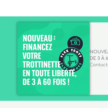
NOUVEA
DE 3 À 6
Contacte