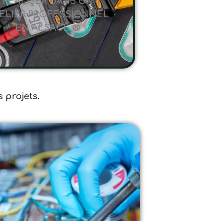
RÉALISER DANS UN
ELIER PROFESSIONNEL
EN ALSACE 🥨
 projets.