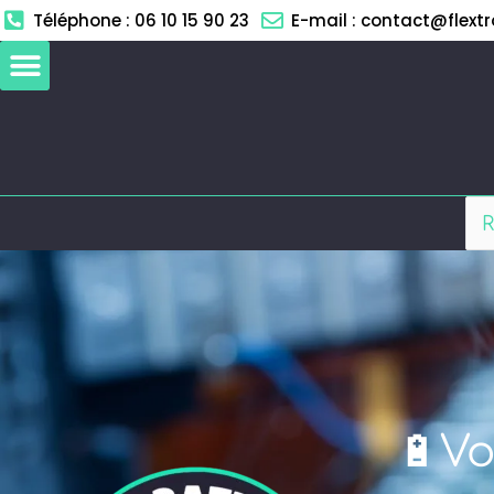
Aller
Téléphone : 06 10 15 90 23
E-mail : contact@flextro
au
contenu
🔋Vo