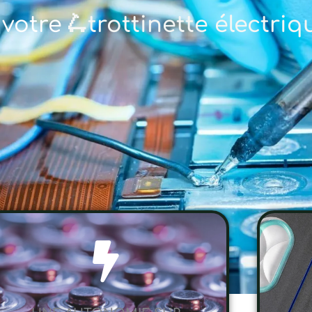
 votre
🚲