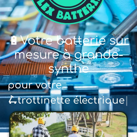
🔋Votre batterie sur
mesure à grande-
synthe
pour votre
🚲 vélo