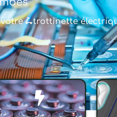
ombes
 votre
🚲