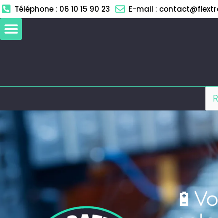
Aller
Téléphone : 06 10 15 90 23
E-mail : contact@flextro
au
contenu
🔋Vo