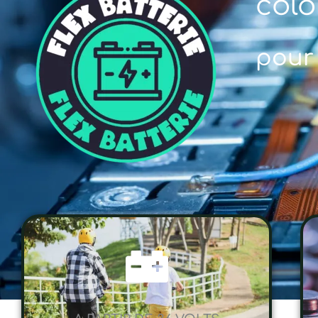
col
pour