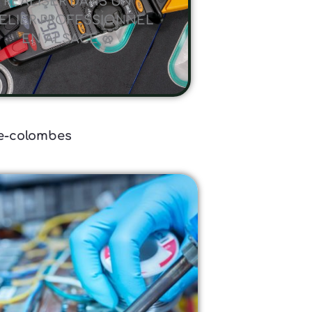
RÉALISER DANS UN
ELIER PROFESSIONNEL
EN ALSACE 🥨
ne-colombes