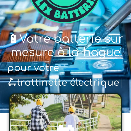
🔋Votre batterie sur
mesure à la-hague
pour votre
🚲 vé