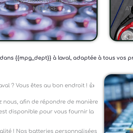
UNE AUTONOMIE SUR
MESURE
AT
 dans {{mpg_dept}} à laval, adaptée à tous vos pr
aval ? Vous êtes au bon endroit ! 👍
z nous, afin de répondre de manière
est disponible pour vous fournir la
ité ! Nos batteries personnalisées