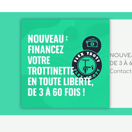
NOUVEA
DE 3 À 6
Contacte