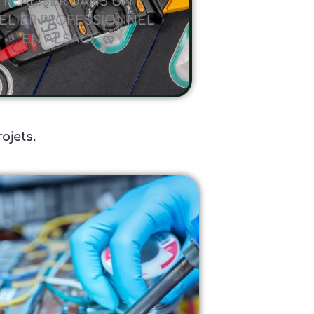
RÉALISER DANS UN
ELIER PROFESSIONNEL
EN ALSACE 🥨
ojets.