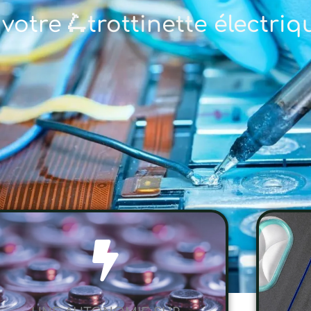
 votre
🚲 vé