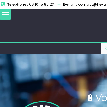
Aller
Téléphone : 06 10 15 90 23
E-mail : contact@flextro
au
contenu
🔋Vo