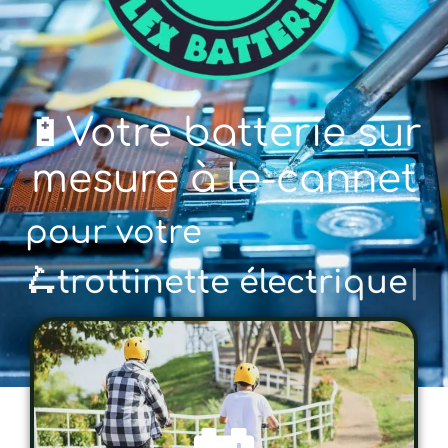
🔋Votre batterie sur
mesure à le-cannet
pour votre
🚲 vé