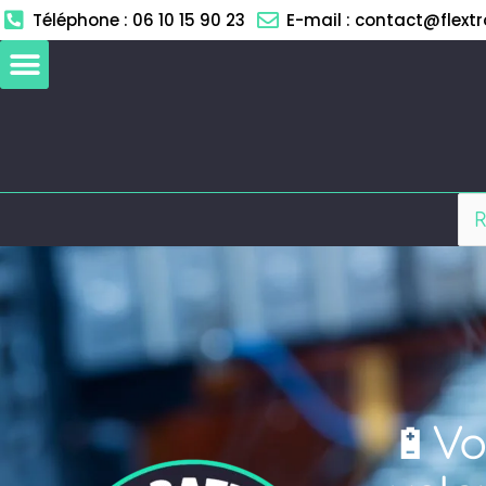
Aller
Téléphone : 06 10 15 90 23
E-mail : contact@flextro
au
contenu
🔋Vo