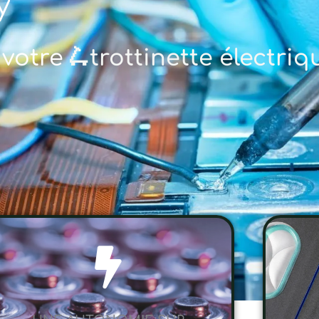
y
 votre
🚲 vélo