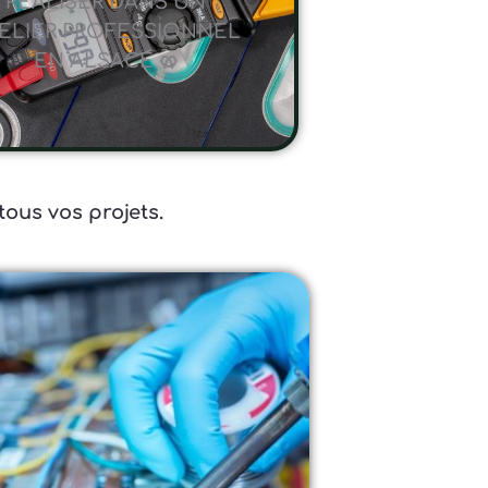
RÉALISER DANS UN
ELIER PROFESSIONNEL
EN ALSACE 🥨
tous vos projets.