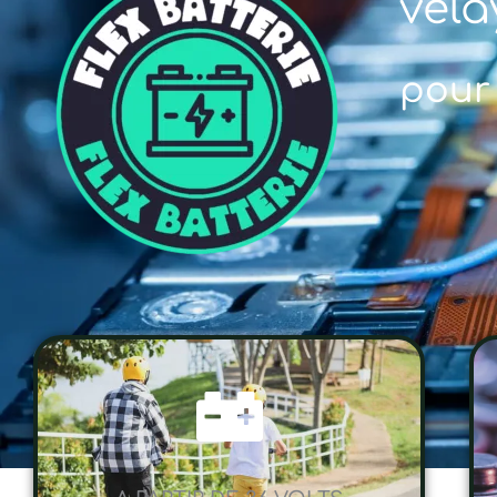
vela
pour