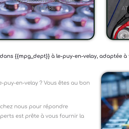
UNE AUTONOMIE SUR
MESURE
AT
 dans {{mpg_dept}} à le-puy-en-velay, adaptée à 
le-puy-en-velay ? Vous êtes au bon
 chez nous pour répondre
erts est prête à vous fournir la