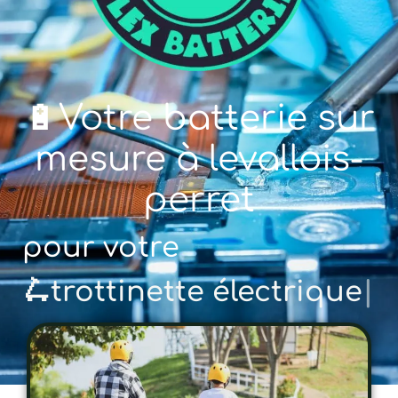
🔋Votre batterie sur
mesure à levallois-
perret
pour votre
🚲 vélo