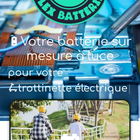
🔋Votre batterie sur
mesure à luce
pour votre
🚲 vélo