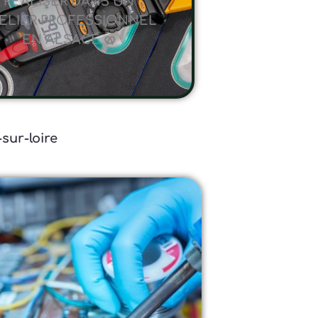
RÉALISER DANS UN
ELIER PROFESSIONNEL
EN ALSACE 🥨
sur-loire