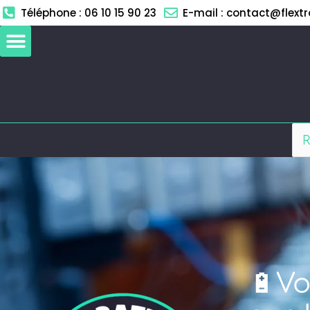
Aller
Téléphone : 06 10 15 90 23
E-mail : contact@flextro
au
contenu
🔋Vo