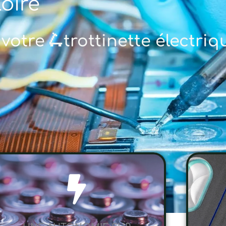
loire
 votre
🚲 vél