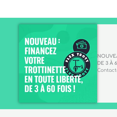
NOUVEA
DE 3 À 6
Contacte