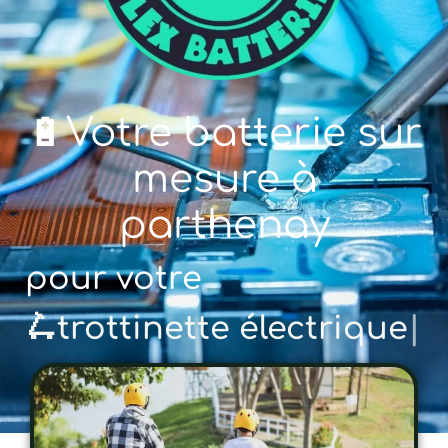
🔋Votre batterie sur
mesure à
parthenay
pour votre
🚲 vél