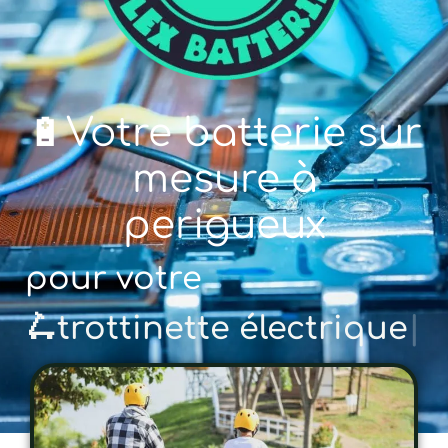
🔋Votre batterie sur
mesure à
perigueux
pour votre
🚲 vélo