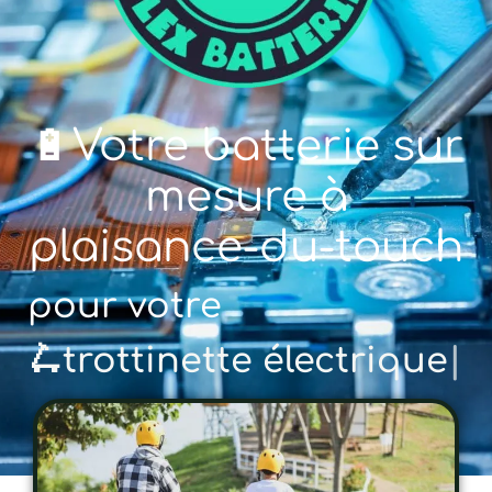
🔋Votre batterie sur
mesure à
plaisance-du-touch
pour votre
🚲 vélo