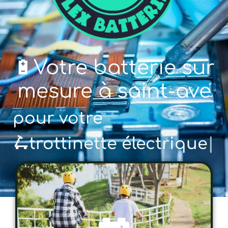
🔋Votre batterie sur
mesure à saint-ave
pour votre
🚲 vél