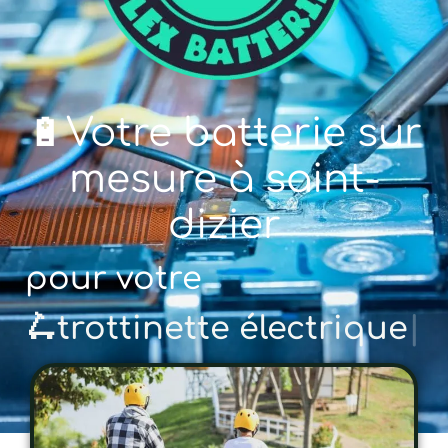
🔋Votre batterie sur
mesure à saint-
dizier
pour votre
🚲 vé