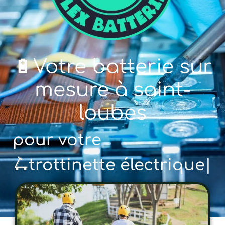
🔋Votre batterie sur
mesure à saint-
loubes
pour votre
🚲 vélo