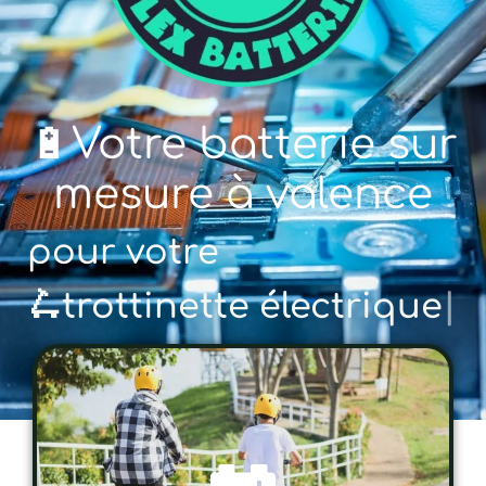
🔋Votre batterie sur
mesure à valence
pour votre
🚲 vélo