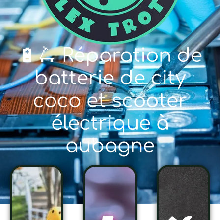
🔋🛴 Réparation de
batterie de city
coco et scooter
électrique à
aubagne