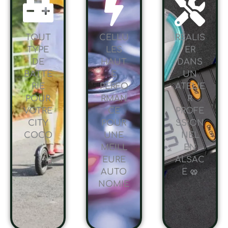
TOUT
CELLU
RÉALIS
TYPE
LES
ER
DE
HAUT
DANS
BATTE
E
UN
RIE
PERFO
ATELIE
POUR
RMAN
R
VOTRE
CE
PROFE
CITY
POUR
SSION
COCO
UNE
NEL
MEILL
EN
EURE
ALSAC
AUTO
E 🥨
NOMIE