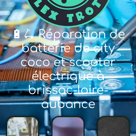
🔋🛴 Réparation de
batterie de city
coco et scooter
électrique à
brissac-loire-
aubance