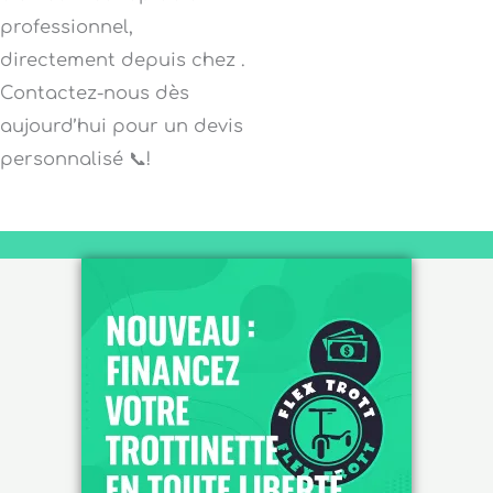
professionnel,
directement depuis chez .
Contactez-nous dès
aujourd’hui pour un devis
personnalisé 📞!