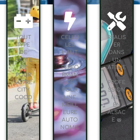
TOUT
CELLU
RÉALIS
TYPE
LES
ER
DE
HAUT
DANS
BATTE
E
UN
RIE
PERFO
ATELIE
POUR
RMAN
R
VOTRE
CE
PROFE
CITY
POUR
SSION
COCO
UNE
NEL
MEILL
EN
EURE
ALSAC
AUTO
E 🥨
NOMIE