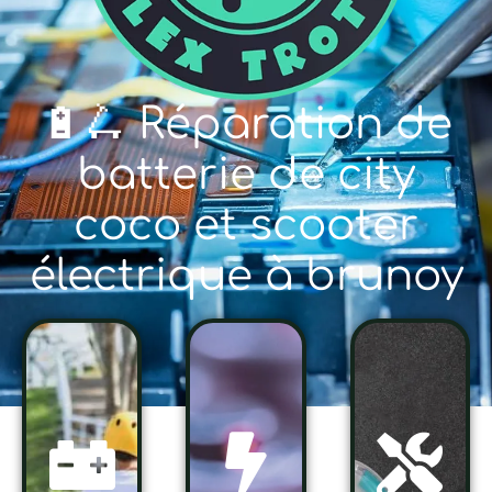
🔋🛴 Réparation de
batterie de city
coco et scooter
électrique à brunoy