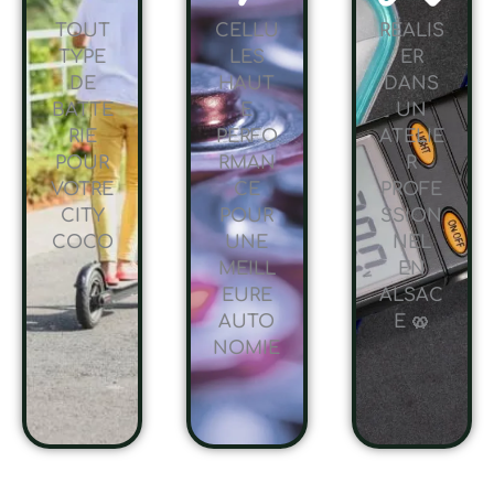
TOUT
CELLU
RÉALIS
TYPE
LES
ER
DE
HAUT
DANS
BATTE
E
UN
RIE
PERFO
ATELIE
POUR
RMAN
R
VOTRE
CE
PROFE
CITY
POUR
SSION
COCO
UNE
NEL
MEILL
EN
EURE
ALSAC
AUTO
E 🥨
NOMIE