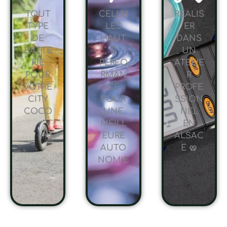
TOUT
CELLU
RÉALIS
TYPE
LES
ER
DE
HAUT
DANS
BATTE
E
UN
RIE
PERFO
ATELIE
POUR
RMAN
R
VOTRE
CE
PROFE
CITY
POUR
SSION
COCO
UNE
NEL
MEILL
EN
EURE
ALSAC
AUTO
E 🥨
NOMIE