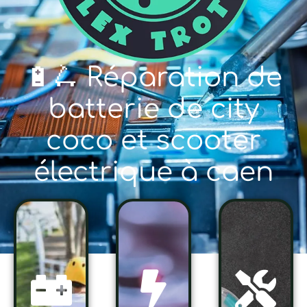
🔋🛴 Réparation de
batterie de city
coco et scooter
électrique à caen