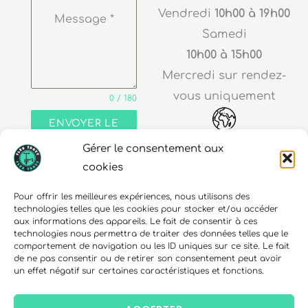
Vendredi
10h00 à 19h00
Message
*
Samedi
10h00 à 15h00
Mercredi sur rendez-
vous uniquement
0 / 180
ENVOYER LE
MESSAGE
Gérer le consentement aux
Adresse
cookies
30 rue Edouard Richard
Pour offrir les meilleures expériences, nous utilisons des
technologies telles que les cookies pour stocker et/ou accéder
68000 Colmar
aux informations des appareils. Le fait de consentir à ces
technologies nous permettra de traiter des données telles que le
comportement de navigation ou les ID uniques sur ce site. Le fait
de ne pas consentir ou de retirer son consentement peut avoir
un effet négatif sur certaines caractéristiques et fonctions.
Téléphone
06 10 15 90 23