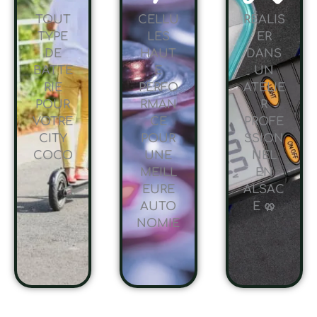
TOUT
CELLU
RÉALIS
TYPE
LES
ER
DE
HAUT
DANS
BATTE
E
UN
RIE
PERFO
ATELIE
POUR
RMAN
R
VOTRE
CE
PROFE
CITY
POUR
SSION
COCO
UNE
NEL
MEILL
EN
EURE
ALSAC
AUTO
E 🥨
NOMIE