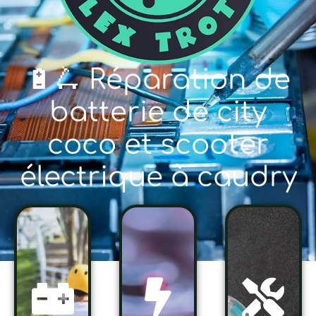
🔋🛴 Réparation de
batterie de city
coco et scooter
électrique à caudry