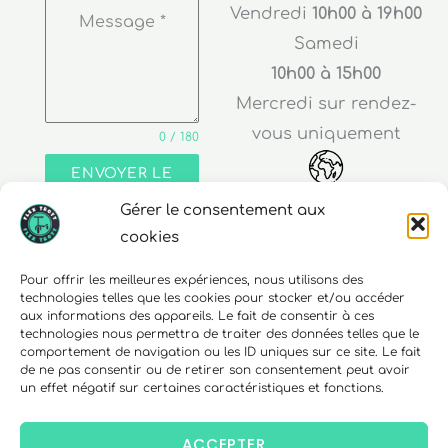
Vendredi
10h00 à 19h00
Message
*
Samedi
10h00 à 15h00
Mercredi sur rendez-
vous uniquement
0 / 180
ENVOYER LE
MESSAGE
Gérer le consentement aux
Adresse
cookies
30 rue Edouard Richard
Pour offrir les meilleures expériences, nous utilisons des
technologies telles que les cookies pour stocker et/ou accéder
68000 Colmar
aux informations des appareils. Le fait de consentir à ces
technologies nous permettra de traiter des données telles que le
comportement de navigation ou les ID uniques sur ce site. Le fait
de ne pas consentir ou de retirer son consentement peut avoir
un effet négatif sur certaines caractéristiques et fonctions.
Téléphone
06 10 15 90 23
ACCEPTER