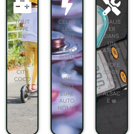
TOUT
CELLU
RÉALIS
TYPE
LES
ER
DE
HAUT
DANS
BATTE
E
UN
RIE
PERFO
ATELIE
POUR
RMAN
R
VOTRE
CE
PROFE
CITY
POUR
SSION
COCO
UNE
NEL
MEILL
EN
EURE
ALSAC
AUTO
E 🥨
NOMIE