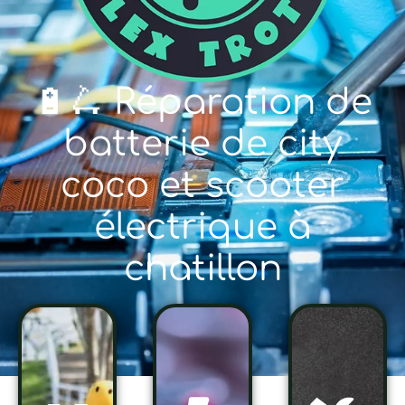
🔋🛴 Réparation de
batterie de city
coco et scooter
électrique à
chatillon