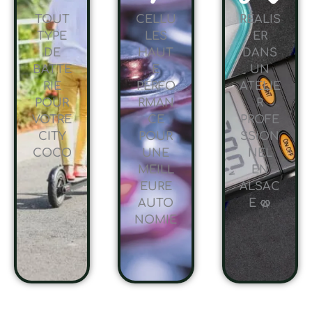
TOUT
CELLU
RÉALIS
TYPE
LES
ER
DE
HAUT
DANS
BATTE
E
UN
RIE
PERFO
ATELIE
POUR
RMAN
R
VOTRE
CE
PROFE
CITY
POUR
SSION
COCO
UNE
NEL
MEILL
EN
EURE
ALSAC
AUTO
E 🥨
NOMIE