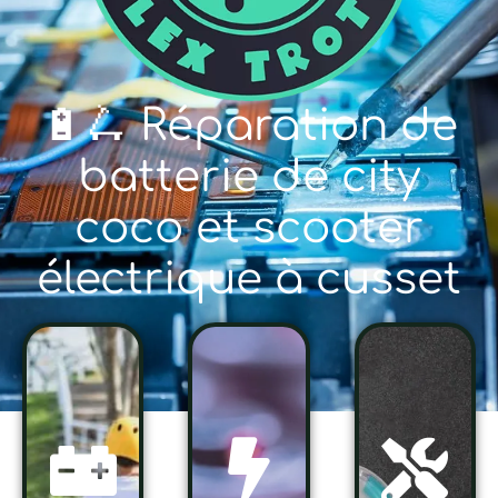
🔋🛴 Réparation de
batterie de city
coco et scooter
électrique à cusset