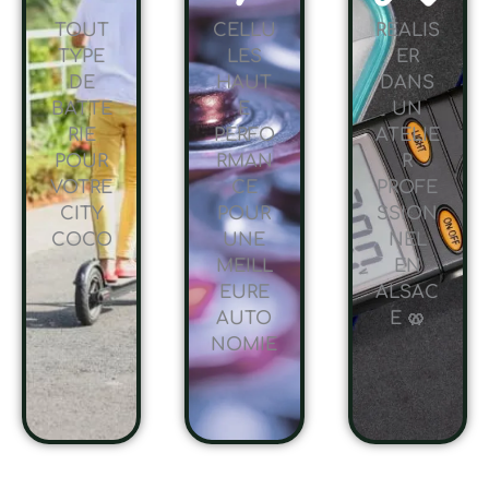
TOUT
CELLU
RÉALIS
TYPE
LES
ER
DE
HAUT
DANS
BATTE
E
UN
RIE
PERFO
ATELIE
POUR
RMAN
R
VOTRE
CE
PROFE
CITY
POUR
SSION
COCO
UNE
NEL
MEILL
EN
EURE
ALSAC
AUTO
E 🥨
NOMIE