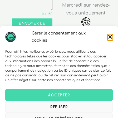
Mercredi sur rendez-
vous uniquement
0 / 180
ENVOYER LE
MESSAGE
Gérer le consentement aux
Adresse
cookies
30 rue Edouard Richard
Pour offrir les meilleures expériences, nous utilisons des
technologies telles que les cookies pour stocker et/ou accéder
68000 Colmar
aux informations des appareils. Le fait de consentir à ces
technologies nous permettra de traiter des données telles que le
comportement de navigation ou les ID uniques sur ce site. Le fait
de ne pas consentir ou de retirer son consentement peut avoir
un effet négatif sur certaines caractéristiques et fonctions.
Téléphone
06 10 15 90 23
ACCEPTER
REFUSER
Copyright © 2026 FlexTrott.
Mentions Légales