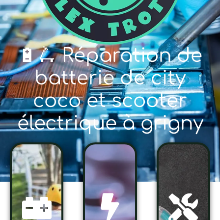
🔋🛴 Réparation de
batterie de city
coco et scooter
électrique à grigny