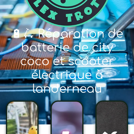
🔋🛴 Réparation de
batterie de city
coco et scooter
électrique à
landerneau