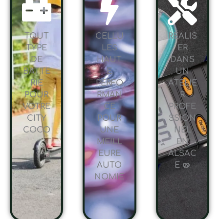
TOUT
CELLU
RÉALIS
TYPE
LES
ER
DE
HAUT
DANS
BATTE
E
UN
RIE
PERFO
ATELIE
POUR
RMAN
R
VOTRE
CE
PROFE
CITY
POUR
SSION
COCO
UNE
NEL
MEILL
EN
EURE
ALSAC
AUTO
E 🥨
NOMIE