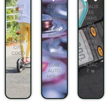
TOUT
CELLU
RÉALIS
TYPE
LES
ER
DE
HAUT
DANS
BATTE
E
UN
RIE
PERFO
ATELIE
POUR
RMAN
R
VOTRE
CE
PROFE
CITY
POUR
SSION
COCO
UNE
NEL
MEILL
EN
EURE
ALSAC
AUTO
E 🥨
NOMIE