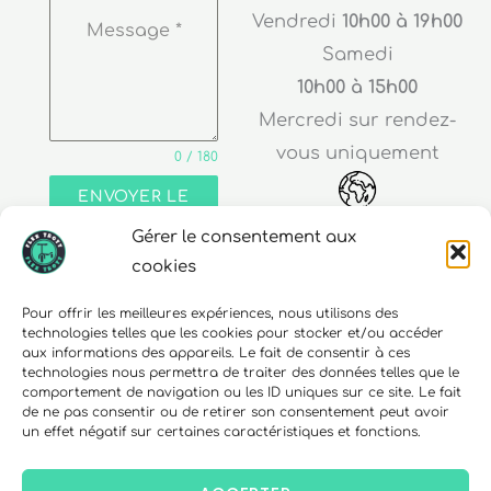
Vendredi
10h00 à 19h00
Message
*
Samedi
10h00 à 15h00
Mercredi sur rendez-
vous uniquement
0 / 180
ENVOYER LE
MESSAGE
Gérer le consentement aux
Adresse
cookies
30 rue Edouard Richard
Pour offrir les meilleures expériences, nous utilisons des
technologies telles que les cookies pour stocker et/ou accéder
68000 Colmar
aux informations des appareils. Le fait de consentir à ces
technologies nous permettra de traiter des données telles que le
comportement de navigation ou les ID uniques sur ce site. Le fait
de ne pas consentir ou de retirer son consentement peut avoir
un effet négatif sur certaines caractéristiques et fonctions.
Téléphone
06 10 15 90 23