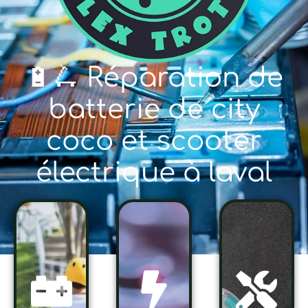
🔋🛴 Réparation de
batterie de city
coco et scooter
électrique à laval