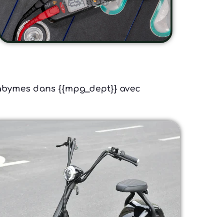
ALSACE 🥨
s-abymes dans {{mpg_dept}} avec