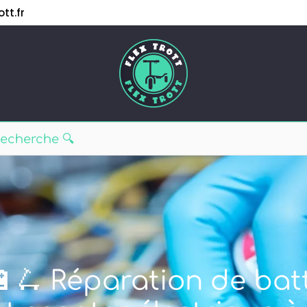
tt.fr
🔋🛴 Réparation de batt