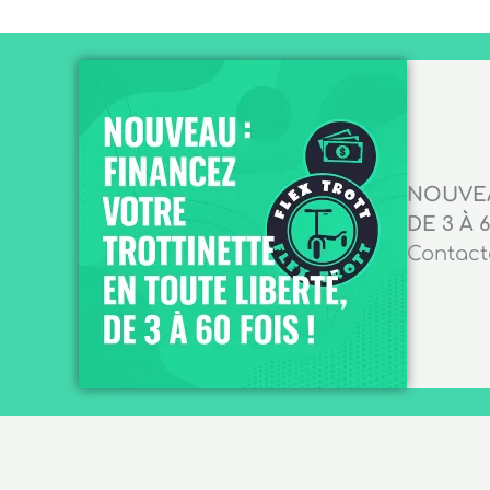
NOUVEA
DE 3 À 6
Contacte