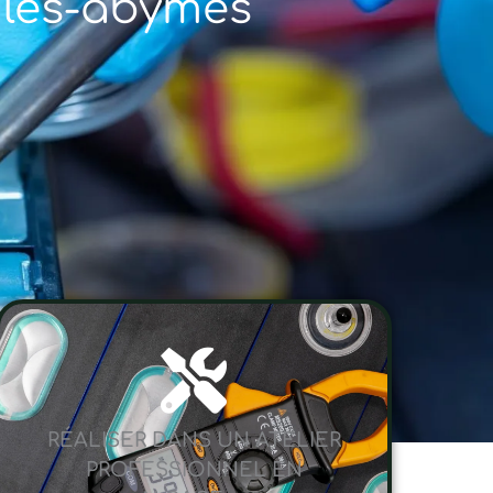
à les-abymes
RÉALISER DANS UN ATELIER
PROFESSIONNEL EN