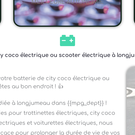
MEILLEURE AUTONOMIE
city coco électrique ou scooter électrique à lon
otre batterie de city coco électrique ou
tes au bon endroit ! 👍
édiée à longjumeau dans {{mpg_dept}} !
es pour trottinettes électriques, city coco
ectriques et voiturettes électriques, nous
ficace pour prolonger la durée de vie de vos