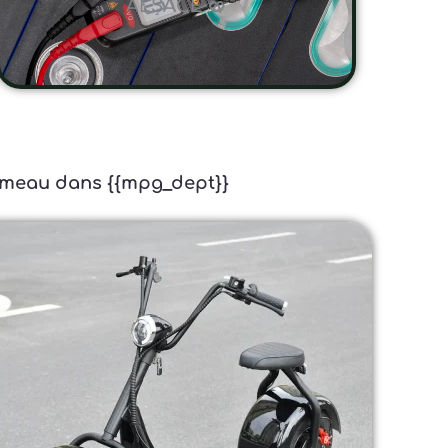
ALSACE 🥨
gjumeau dans {{mpg_dept}}