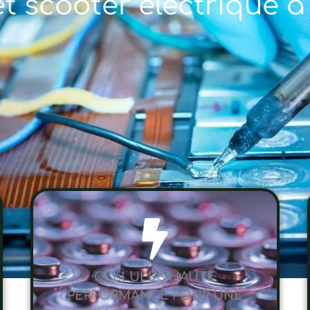
et scooter électrique 
CELLULES HAUTE
PERFORMANCE POUR UNE