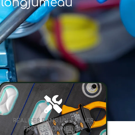
à longjumeau
RÉALISER DANS UN ATELIER
PROFESSIONNEL EN