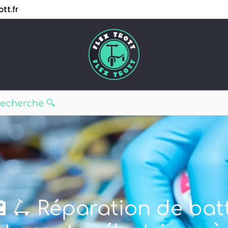
tt.fr
🔋🛴 Réparation de batt