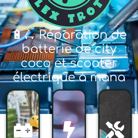
🔋🛴 Réparation de
batterie de city
coco et scooter
électrique à mana