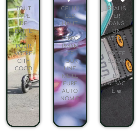
TOUT
CELLU
RÉALIS
TYPE
LES
ER
DE
HAUT
DANS
BATTE
E
UN
RIE
PERFO
ATELIE
POUR
RMAN
R
VOTRE
CE
PROFE
CITY
POUR
SSION
COCO
UNE
NEL
MEILL
EN
EURE
ALSAC
AUTO
E 🥨
NOMIE