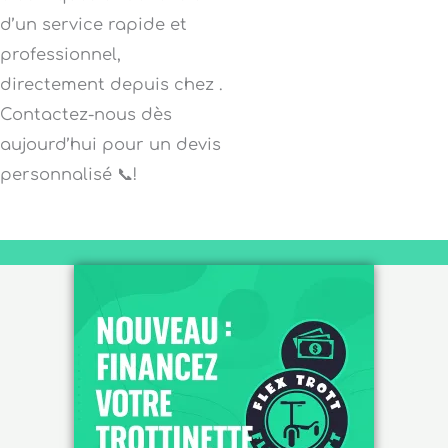
d’un service rapide et
professionnel,
directement depuis chez .
Contactez-nous dès
aujourd’hui pour un devis
personnalisé 📞!