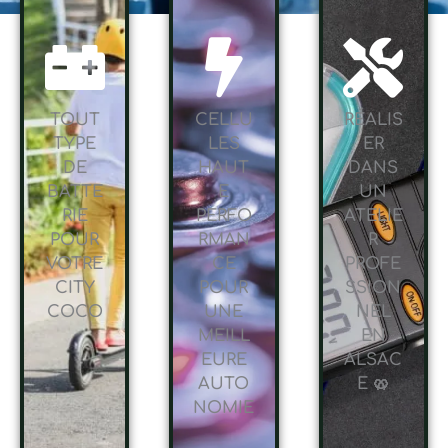
TOUT
CELLU
RÉALIS
TYPE
LES
ER
DE
HAUT
DANS
BATTE
E
UN
RIE
PERFO
ATELIE
POUR
RMAN
R
VOTRE
CE
PROFE
CITY
POUR
SSION
COCO
UNE
NEL
MEILL
EN
EURE
ALSAC
AUTO
E 🥨
NOMIE