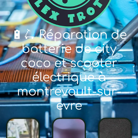
🔋🛴 Réparation de
batterie de city
coco et scooter
électrique à
montrevault-sur-
evre