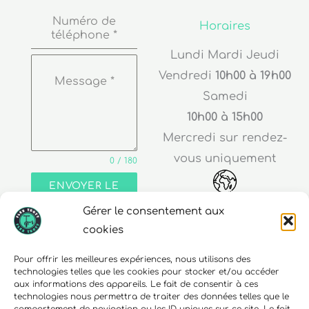
Numéro de
Horaires
téléphone
*
Lundi Mardi Jeudi
Vendredi
10h00 à 19h00
Message
*
Samedi
10h00 à 15h00
Mercredi sur rendez-
vous uniquement
0 / 180
ENVOYER LE
MESSAGE
Gérer le consentement aux
Adresse
cookies
30 rue Edouard Richard
Pour offrir les meilleures expériences, nous utilisons des
technologies telles que les cookies pour stocker et/ou accéder
68000 Colmar
aux informations des appareils. Le fait de consentir à ces
technologies nous permettra de traiter des données telles que le