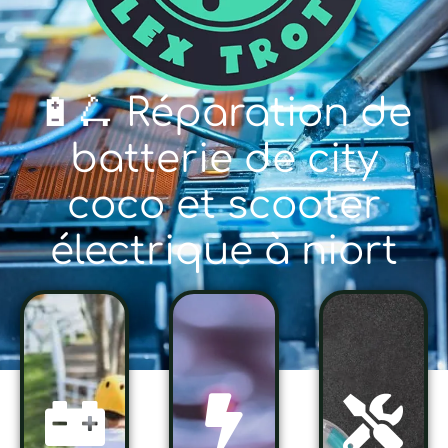
🔋🛴 Réparation de
batterie de city
coco et scooter
électrique à niort