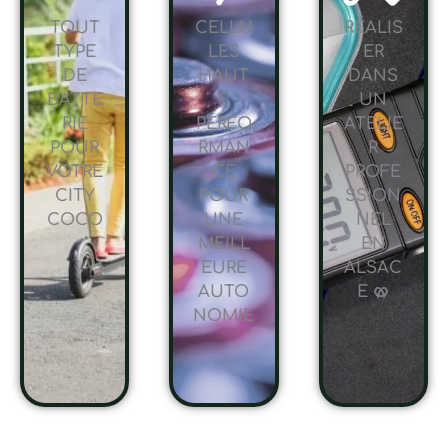
TOUT
CELLU
RÉALIS
TYPE
LES
ER
DE
HAUT
DANS
BATTE
E
UN
RIE
PERFO
ATELIE
POUR
RMAN
R
VOTRE
CE
PROFE
CITY
POUR
SSION
COCO
UNE
NEL
MEILL
EN
EURE
ALSAC
AUTO
E 🥨
NOMIE