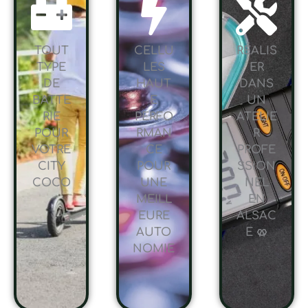
TOUT
CELLU
RÉALIS
TYPE
LES
ER
DE
HAUT
DANS
BATTE
E
UN
RIE
PERFO
ATELIE
POUR
RMAN
R
VOTRE
CE
PROFE
CITY
POUR
SSION
COCO
UNE
NEL
MEILL
EN
EURE
ALSAC
AUTO
E 🥨
NOMIE