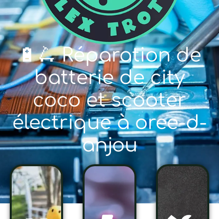
🔋🛴 Réparation de
batterie de city
coco et scooter
électrique à oree-d-
anjou