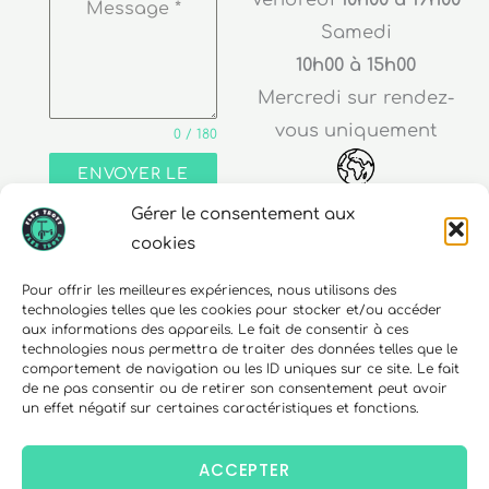
Message
*
Samedi
10h00 à 15h00
Mercredi sur rendez-
vous uniquement
0 / 180
ENVOYER LE
MESSAGE
Gérer le consentement aux
Adresse
cookies
30 rue Edouard Richard
Pour offrir les meilleures expériences, nous utilisons des
technologies telles que les cookies pour stocker et/ou accéder
68000 Colmar
aux informations des appareils. Le fait de consentir à ces
technologies nous permettra de traiter des données telles que le
comportement de navigation ou les ID uniques sur ce site. Le fait
de ne pas consentir ou de retirer son consentement peut avoir
un effet négatif sur certaines caractéristiques et fonctions.
Téléphone
06 10 15 90 23
ACCEPTER