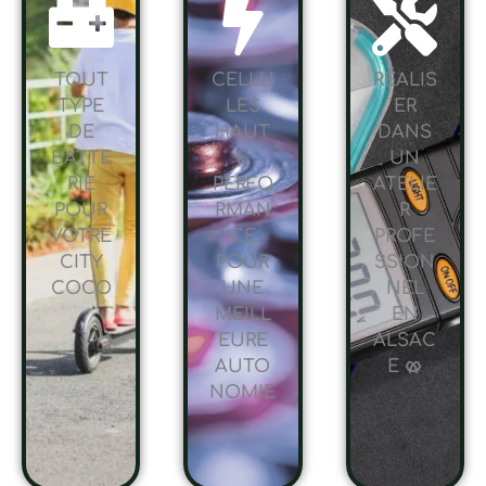
TOUT
CELLU
RÉALIS
TYPE
LES
ER
DE
HAUT
DANS
BATTE
E
UN
RIE
PERFO
ATELIE
POUR
RMAN
R
VOTRE
CE
PROFE
CITY
POUR
SSION
COCO
UNE
NEL
MEILL
EN
EURE
ALSAC
AUTO
E 🥨
NOMIE