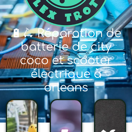
🔋🛴 Réparation de
batterie de city
coco et scooter
électrique à
orleans