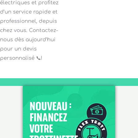
électriques et profitez
d’un service rapide et
professionnel, depuis
chez vous. Contactez-
nous dès aujourd’hui
pour un devis
personnalisé 📞!