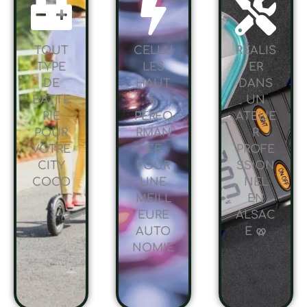
TOUT
CELLU
RÉALIS
TYPE
LES
ER
DE
HAUT
DANS
BATTE
E
UN
RIE
PERFO
ATELIE
POUR
RMAN
R
VOTRE
CE
PROFE
CITY
POUR
SSION
COCO
UNE
NEL
MEILL
EN
EURE
ALSAC
AUTO
E 🥨
NOMIE