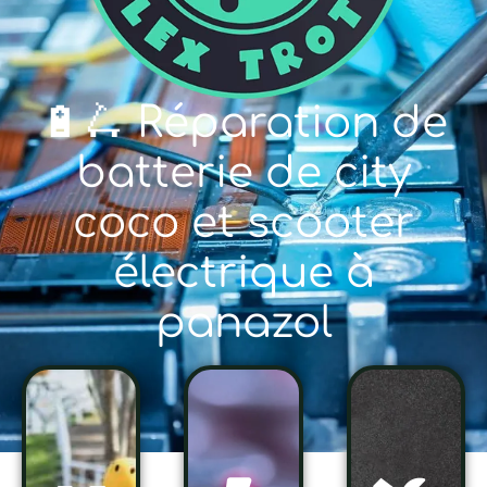
🔋🛴 Réparation de
batterie de city
coco et scooter
électrique à
panazol