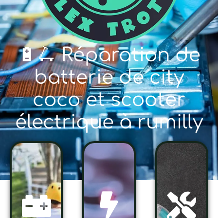
🔋🛴 Réparation de
batterie de city
coco et scooter
électrique à rumilly