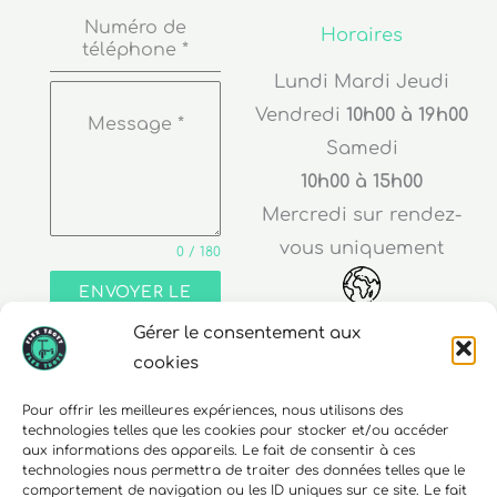
Numéro de
Horaires
téléphone
*
Lundi Mardi Jeudi
Vendredi
10h00 à 19h00
Message
*
Samedi
10h00 à 15h00
Mercredi sur rendez-
vous uniquement
0 / 180
ENVOYER LE
MESSAGE
Gérer le consentement aux
Adresse
cookies
30 rue Edouard Richard
Pour offrir les meilleures expériences, nous utilisons des
technologies telles que les cookies pour stocker et/ou accéder
68000 Colmar
aux informations des appareils. Le fait de consentir à ces
technologies nous permettra de traiter des données telles que le
comportement de navigation ou les ID uniques sur ce site. Le fait