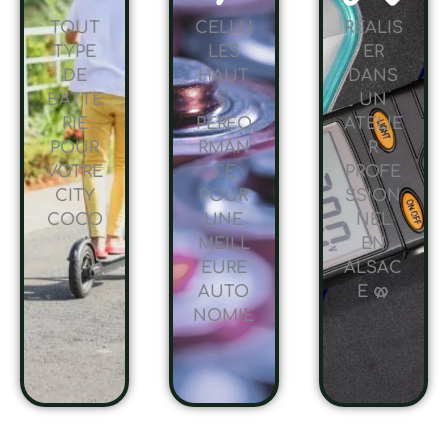
TOUT
CELLU
RÉALIS
TYPE
LES
ER
DE
HAUT
DANS
BATTE
E
UN
RIE
PERFO
ATELIE
POUR
RMAN
R
VOTRE
CE
PROFE
CITY
POUR
SSION
COCO
UNE
NEL
MEILL
EN
EURE
ALSAC
AUTO
E 🥨
NOMIE