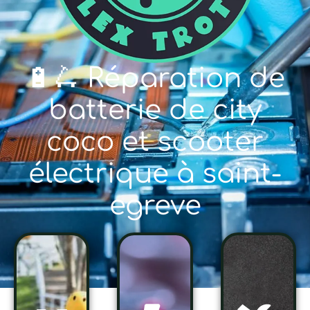
🔋🛴 Réparation de
batterie de city
coco et scooter
électrique à saint-
egreve