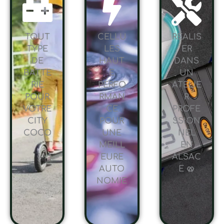
TOUT
CELLU
RÉALIS
TYPE
LES
ER
DE
HAUT
DANS
BATTE
E
UN
RIE
PERFO
ATELIE
POUR
RMAN
R
VOTRE
CE
PROFE
CITY
POUR
SSION
COCO
UNE
NEL
MEILL
EN
EURE
ALSAC
AUTO
E 🥨
NOMIE