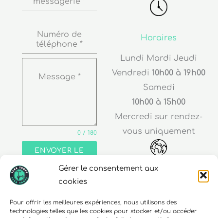
messagerie
*
Numéro de
Horaires
téléphone
*
Lundi Mardi Jeudi
Vendredi
10h00 à 19h00
Message
*
Samedi
10h00 à 15h00
Mercredi sur rendez-
vous uniquement
0 / 180
ENVOYER LE
MESSAGE
Gérer le consentement aux
Adresse
cookies
30 rue Edouard Richard
Pour offrir les meilleures expériences, nous utilisons des
technologies telles que les cookies pour stocker et/ou accéder
68000 Colmar