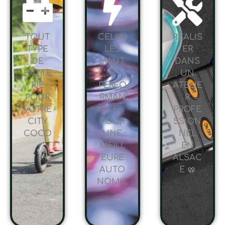
TOUT
CELLU
RÉALIS
TYPE
LES
ER
DE
HAUT
DANS
BATTE
E
UN
RIE
PERFO
ATELIE
POUR
RMAN
R
VOTRE
CE
PROFE
CITY
POUR
SSION
COCO
UNE
NEL
MEILL
EN
EURE
ALSAC
AUTO
E 🥨
NOMIE