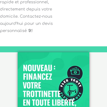
rapide et professionnel,
directement depuis votre
domicile. Contactez-nous
aujourd’hui pour un devis
personnalisé 🛠️!