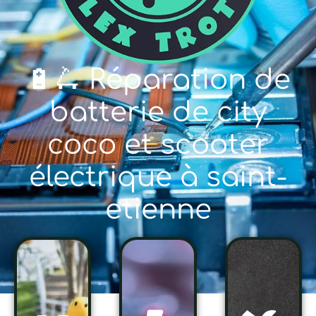
🔋🛴 Réparation de
batterie de city
coco et scooter
électrique à saint-
etienne