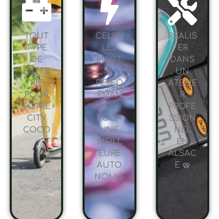
TOUT
CELLU
RÉALIS
TYPE
LES
ER
DE
HAUT
DANS
BATTE
E
UN
RIE
PERFO
ATELIE
POUR
RMAN
R
VOTRE
CE
PROFE
CITY
POUR
SSION
COCO
UNE
NEL
MEILL
EN
EURE
ALSAC
AUTO
E 🥨
NOMIE