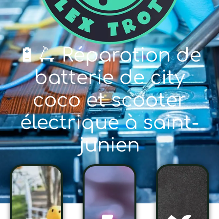
🔋🛴 Réparation de
batterie de city
coco et scooter
électrique à saint-
junien