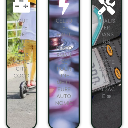
TOUT
CELLU
RÉALIS
TYPE
LES
ER
DE
HAUT
DANS
BATTE
E
UN
RIE
PERFO
ATELIE
POUR
RMAN
R
VOTRE
CE
PROFE
CITY
POUR
SSION
COCO
UNE
NEL
MEILL
EN
EURE
ALSAC
AUTO
E 🥨
NOMIE