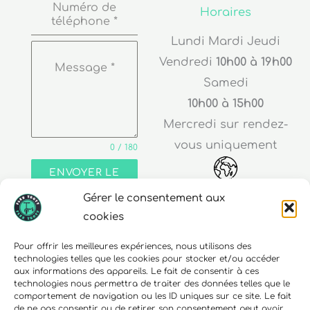
Numéro de
Horaires
téléphone
*
Lundi Mardi Jeudi
Vendredi
10h00 à 19h00
Message
*
Samedi
10h00 à 15h00
Mercredi sur rendez-
vous uniquement
0 / 180
ENVOYER LE
MESSAGE
Gérer le consentement aux
Adresse
cookies
30 rue Edouard Richard
Pour offrir les meilleures expériences, nous utilisons des
technologies telles que les cookies pour stocker et/ou accéder
68000 Colmar
aux informations des appareils. Le fait de consentir à ces
technologies nous permettra de traiter des données telles que le
comportement de navigation ou les ID uniques sur ce site. Le fait
de ne pas consentir ou de retirer son consentement peut avoir