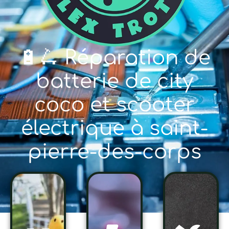
🔋🛴 Réparation de
batterie de city
coco et scooter
électrique à saint-
pierre-des-corps