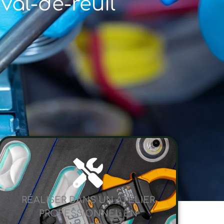
val-de-reuil
RÉALISER DANS UN ATELIER
PROFESSIONNEL EN