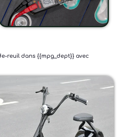
ALSACE 🥨
-de-reuil dans {{mpg_dept}} avec