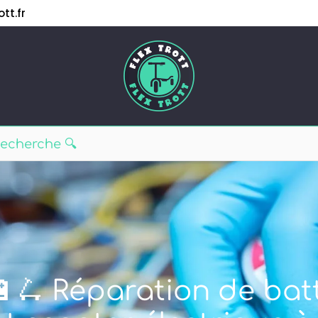
tt.fr
🔋🛴 Réparation de batt