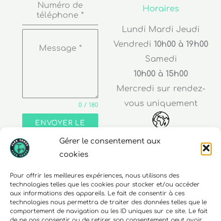
Numéro de
Horaires
téléphone
*
Lundi Mardi Jeudi
Vendredi
10h00 à 19h00
Message
*
Samedi
10h00 à 15h00
Mercredi sur rendez-
vous uniquement
0 / 180
ENVOYER LE
MESSAGE
Gérer le consentement aux
Adresse
cookies
30 rue Edouard Richard
Pour offrir les meilleures expériences, nous utilisons des
technologies telles que les cookies pour stocker et/ou accéder
68000 Colmar
aux informations des appareils. Le fait de consentir à ces
technologies nous permettra de traiter des données telles que le
comportement de navigation ou les ID uniques sur ce site. Le fait
de ne pas consentir ou de retirer son consentement peut avoir