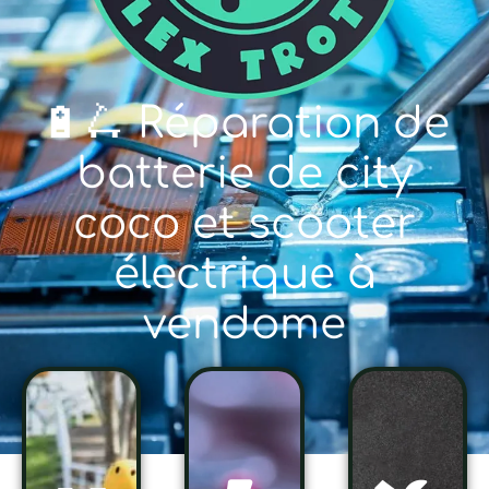
🔋🛴 Réparation de
batterie de city
coco et scooter
électrique à
vendome