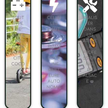
TOUT
CELLU
RÉALIS
TYPE
LES
ER
DE
HAUT
DANS
BATTE
E
UN
RIE
PERFO
ATELIE
POUR
RMAN
R
VOTRE
CE
PROFE
CITY
POUR
SSION
COCO
UNE
NEL
MEILL
EN
EURE
ALSAC
AUTO
E 🥨
NOMIE