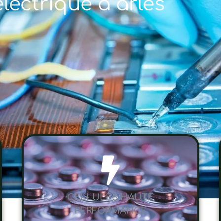
électrique à arles
CELLULES HAUTE
PERFORMANCE