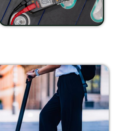
ALSACE 🥨