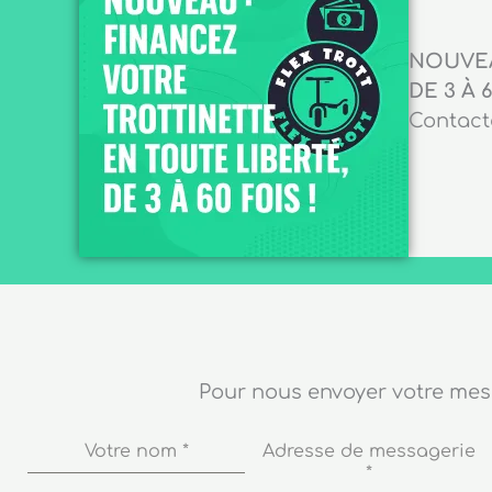
NOUVEA
DE 3 À 6
Contacte
Pour nous envoyer votre me
Votre nom
*
Adresse de messagerie
*