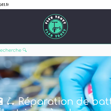
tt.fr
🔋🛴 Réparation de batt