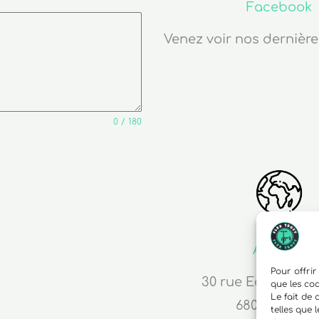
Facebook
Venez voir nos dernière
0 / 180
Adresse
Pour offrir
30 rue Edouard R
que les co
Le fait de
68000 Colma
telles que 